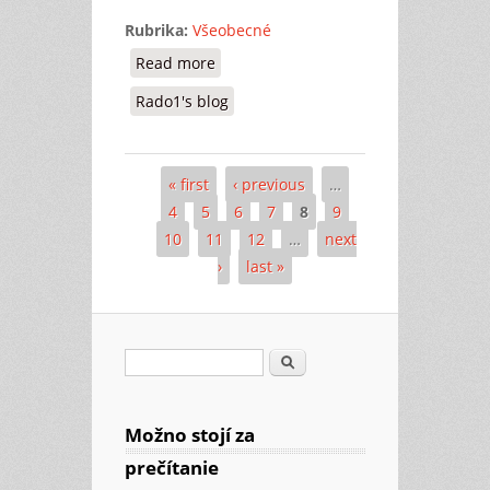
Rubrika:
Všeobecné
Read more
about Prapodivno-úchvatný
Rado1's blog
« first
‹ previous
…
Pages
4
5
6
7
8
9
10
11
12
…
next
›
last »
Search
Search form
Možno stojí za
prečítanie