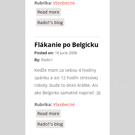
Rubrika:
Všeobecné
Read more
about Reflexy po druhé
Rado1's blog
Flákanie po Belgicku
Posted on:
16 June 2006
By:
Rado1
Keďže mám za sebou 4 hodiny
spánku a asi 12 hodín stresovej
roboty, bude to dnes krátke. Asi
ako Belgicko samotné naprieč :)))
Rubrika:
Všeobecné
Read more
about Flákanie po Belgicku
Rado1's blog