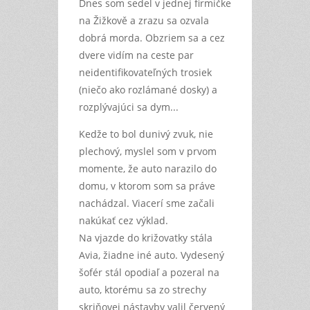
Dnes som sedel v jednej firmičke
na Žižkově a zrazu sa ozvala
dobrá morda. Obzriem sa a cez
dvere vidím na ceste par
neidentifikovateľných trosiek
(niečo ako rozlámané dosky) a
rozplývajúci sa dym...
Kedže to bol dunivý zvuk, nie
plechový, myslel som v prvom
momente, že auto narazilo do
domu, v ktorom som sa práve
nachádzal. Viacerí sme začali
nakúkať cez výklad.
Na vjazde do križovatky stála
Avia, žiadne iné auto. Vydesený
šofér stál opodiaľ a pozeral na
auto, ktorému sa zo strechy
skriňovej nástavby valil červený