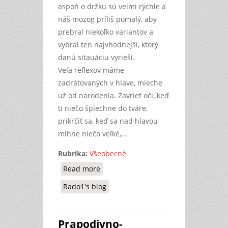
aspoň o držku sú veľmi rýchle a
náš mozog príliš pomalý, aby
prebral niekoľko variantov a
vybral ten najvhodnejší, ktorý
danú sitauáciu vyrieši.
Veľa reflexov máme
zadrátovaných v hlave, mieche
už od narodenia. Zavrieť oči, keď
ti niečo šplechne do tváre,
prikrčiť sa, keď sa nad hlavou
mihne niečo veľké,...
Rubrika:
Všeobecné
Read more
about Zbavovanie sa reflexov
Rado1's blog
Prapodivno-