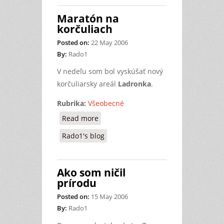
Maratón na
korčuliach
Posted on:
22 May 2006
By:
Rado1
V nedeľu som bol vyskúšať nový
korčuliarsky areál
Ladronka
.
Rubrika:
Všeobecné
Read more
about Maratón na korčuliach
Rado1's blog
Ako som ničil
prírodu
Posted on:
15 May 2006
By:
Rado1