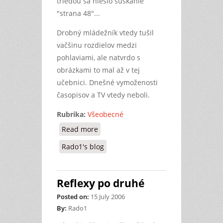
triedou sa nieslo šuškanie
"strana 48"...
Drobný mládežník vtedy tušil
vačšinu rozdielov medzi
pohlaviami, ale natvrdo s
obrázkami to mal až v tej
učebnici. Dnešné vymoženosti
časopisov a TV vtedy neboli.
Rubrika:
Všeobecné
Read more
about Rozdiely pohlaví
Rado1's blog
Reflexy po druhé
Posted on:
15 July 2006
By:
Rado1