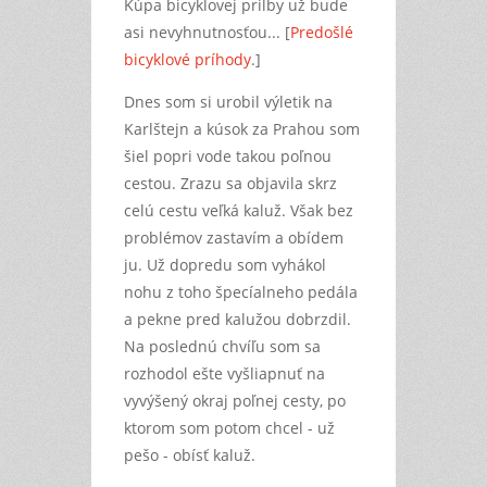
Kúpa bicyklovej prilby už bude
asi nevyhnutnosťou... [
Predošlé
bicyklové príhody
.]
Dnes som si urobil výletik na
Karlštejn a kúsok za Prahou som
šiel popri vode takou poľnou
cestou. Zrazu sa objavila skrz
celú cestu veľká kaluž. Však bez
problémov zastavím a obídem
ju. Už dopredu som vyhákol
nohu z toho špecíalneho pedála
a pekne pred kalužou dobrzdil.
Na poslednú chvíľu som sa
rozhodol ešte vyšliapnuť na
vyvýšený okraj poľnej cesty, po
ktorom som potom chcel - už
pešo - obísť kaluž.