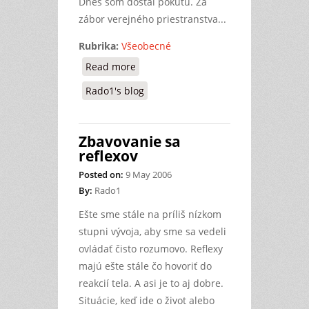
Dnes som dostal pokutu. Za
zábor verejného priestranstva...
Rubrika:
Všeobecné
Read more
about Ako som ničil prírodu
Rado1's blog
Zbavovanie sa
reflexov
Posted on:
9 May 2006
By:
Rado1
Ešte sme stále na príliš nízkom
stupni vývoja, aby sme sa vedeli
ovládať čisto rozumovo. Reflexy
majú ešte stále čo hovoriť do
reakcií tela. A asi je to aj dobre.
Situácie, keď ide o život alebo