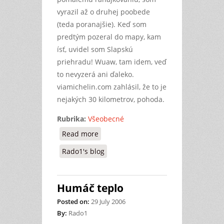
vyrazil až o druhej poobede
(teda poranajšie). Keď som
predtým pozeral do mapy, kam
ísť, uvidel som Slapskú
priehradu! Wuaw, tam idem, veď
to nevyzerá ani ďaleko.
viamichelin.com zahlásil, že to je
nejakých 30 kilometrov, pohoda.
Rubrika:
Všeobecné
Read more
about Ďaľší osobný rekord?
Rado1's blog
Humáč teplo
Posted on:
29 July 2006
By:
Rado1