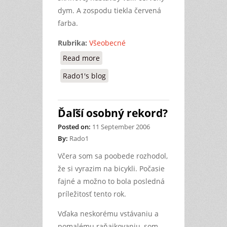
dym. A zospodu tiekla červená
farba.
Rubrika:
Všeobecné
Read more
about Bomba, pecka, hromy, blesky,...
Rado1's blog
Ďaľší osobný rekord?
Posted on:
11 September 2006
By:
Rado1
Včera som sa poobede rozhodol,
že si vyrazim na bicykli. Počasie
fajné a možno to bola posledná
príležitosť tento rok.
Vďaka neskorému vstávaniu a
pomalému raňajkovaniu, som