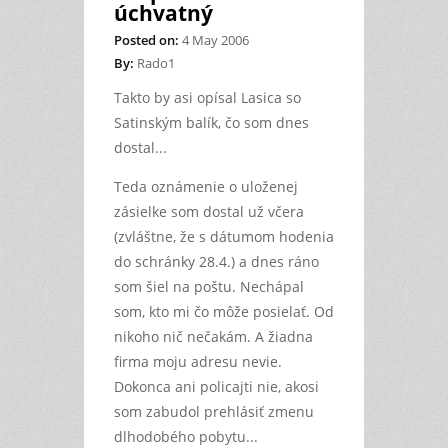
úchvatný
Posted on:
4 May 2006
By:
Rado1
Takto by asi opísal Lasica so
Satinským balík, čo som dnes
dostal...
Teda oznámenie o uloženej
zásielke som dostal už včera
(zvláštne, že s dátumom hodenia
do schránky 28.4.) a dnes ráno
som šiel na poštu. Nechápal
som, kto mi čo môže posielať. Od
nikoho nič nečakám. A žiadna
firma moju adresu nevie.
Dokonca ani policajti nie, akosi
som zabudol prehlásiť zmenu
dlhodobého pobytu...