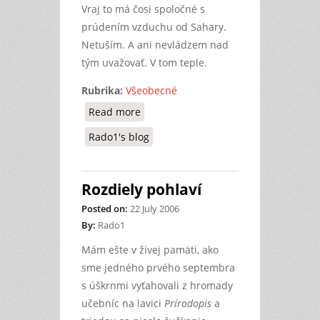
Vraj to má čosi spoločné s
prúdením vzduchu od Sahary.
Netuším. A ani nevládzem nad
tým uvažovať. V tom teple.
Rubrika:
Všeobecné
Read more
about Humáč teplo
Rado1's blog
Rozdiely pohlaví
Posted on:
22 July 2006
By:
Rado1
Mám ešte v živej pamäti, ako
sme jedného prvého septembra
s úškrnmi vyťahovali z hromady
učebníc na lavici
Prírodopis
a