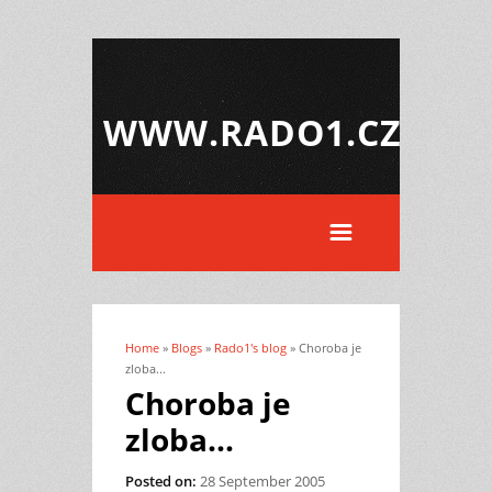
WWW.RADO1.CZ
Home
»
Blogs
»
Rado1's blog
» Choroba je
You are here
zloba...
Choroba je
zloba...
Posted on:
28 September 2005