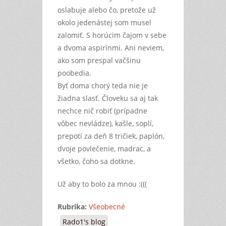
oslabuje alebo čo, pretože už
okolo jedenástej som musel
zalomiť. S horúcim čajom v sebe
a dvoma aspirínmi. Ani neviem,
ako som prespal vačšinu
poobedia.
Byť doma chorý teda nie je
žiadna slasť. Človeku sa aj tak
nechce nič robiť (prípadne
vôbec nevládze), kašle, soplí,
prepotí za deň 8 tričiek, paplón,
dvoje povlečenie, madrac, a
všetko, čoho sa dotkne.
Už aby to bolo za mnou :(((
Rubrika:
Všeobecné
Rado1's blog