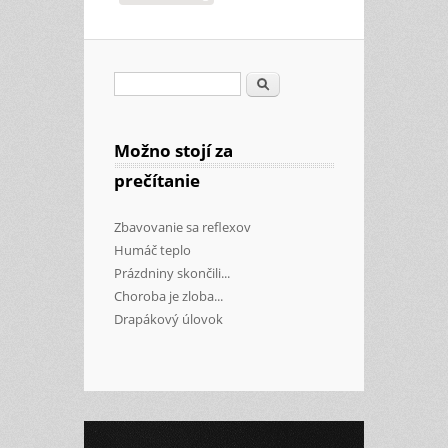
Search
Search form
Možno stojí za
prečítanie
Zbavovanie sa reflexov
Humáč teplo
Prázdniny skončili...
Choroba je zloba...
Drapákový úlovok