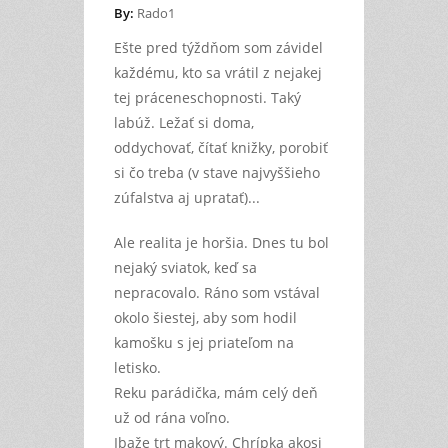
By:
Rado1
Ešte pred týždňom som závidel
každému, kto sa vrátil z nejakej
tej práceneschopnosti. Taký
labúž. Ležať si doma,
oddychovať, čítať knižky, porobiť
si čo treba (v stave najvyššieho
zúfalstva aj upratať)...
Ale realita je horšia. Dnes tu bol
nejaký sviatok, keď sa
nepracovalo. Ráno som vstával
okolo šiestej, aby som hodil
kamošku s jej priateľom na
letisko.
Reku parádička, mám celý deň
už od rána voľno.
Ibaže trt makový. Chrípka akosi