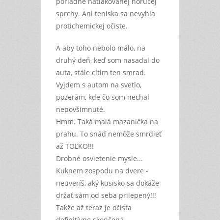
poriadne natlakovanej horúcej
sprchy. Ani teniska sa nevyhla
protichemickej očiste.
A aby toho nebolo málo, na
druhý deň, keď som nasadal do
auta, stále cítim ten smrad.
Vyjdem s autom na svetlo,
pozerám, kde čo som nechal
nepovšimnuté.
Hmm. Taká malá mazanička na
prahu. To snáď nemôže smrdieť
až TOĽKO!!!
Drobné osvietenie mysle...
Kuknem zospodu na dvere -
neuveríš, aký kusisko sa dokáže
držať sám od seba prilepený!!!
Takže až teraz je očista
definitívne skončená.