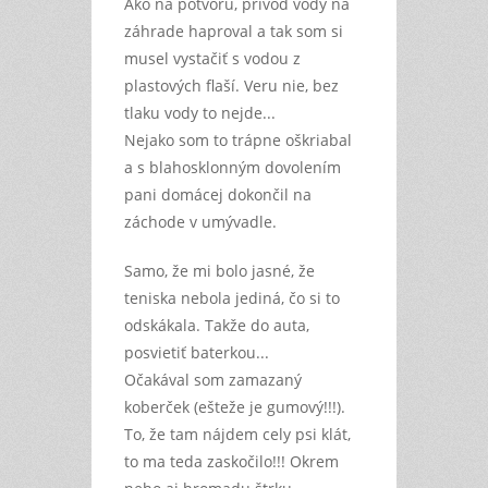
Ako na potvoru, prívod vody na
záhrade haproval a tak som si
musel vystačiť s vodou z
plastových flaší. Veru nie, bez
tlaku vody to nejde...
Nejako som to trápne oškriabal
a s blahosklonným dovolením
pani domácej dokončil na
záchode v umývadle.
Samo, že mi bolo jasné, že
teniska nebola jediná, čo si to
odskákala. Takže do auta,
posvietiť baterkou...
Očakával som zamazaný
koberček (ešteže je gumový!!!).
To, že tam nájdem cely psi klát,
to ma teda zaskočilo!!! Okrem