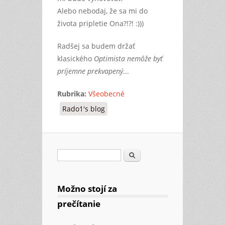
Alebo nebodaj, že sa mi do
života pripletie Ona?!?! :)))
Radšej sa budem držať
klasického
Optimista nemôže byť
príjemne prekvapený
...
Rubrika:
Všeobecné
Rado1's blog
Search
Search form
Možno stojí za
prečítanie