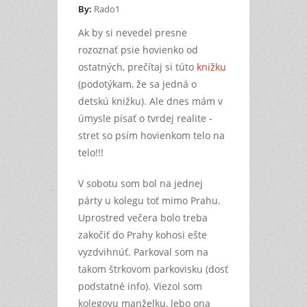
By:
Rado1
Ak by si nevedel presne
rozoznať psie hovienko od
ostatných, prečítaj si túto
knižku
(podotýkam, že sa jedná o
detskú knižku). Ale dnes mám v
úmysle písať o tvrdej realite -
stret so psím hovienkom telo na
telo!!!
V sobotu som bol na jednej
párty u kolegu toť mimo Prahu.
Uprostred večera bolo treba
zakočiť do Prahy kohosi ešte
vyzdvihnúť. Parkoval som na
takom štrkovom parkovisku (dosť
podstatné info). Viezol som
kolegovu manželku, lebo ona