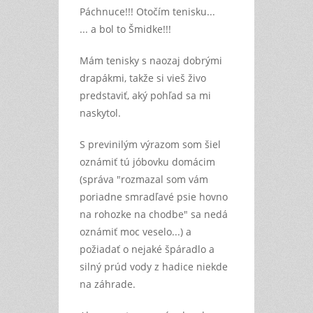
Páchnuce!!! Otočím tenisku...
... a bol to Šmidke!!!
Mám tenisky s naozaj dobrými
drapákmi, takže si vieš živo
predstaviť, aký pohľad sa mi
naskytol.
S previnilým výrazom som šiel
oznámiť tú jóbovku domácim
(správa "rozmazal som vám
poriadne smradľavé psie hovno
na rohozke na chodbe" sa nedá
oznámiť moc veselo...) a
požiadať o nejaké špáradlo a
silný prúd vody z hadice niekde
na záhrade.