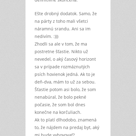
Ešte drobný dodatok. Samo, že
na párty z toho mali všetci
náramnú srandu. Ani sa im
nedivím. :)))
Zhodli sa ale v tom, že ma
postretne šťastie. Nikto už
nevedel, o aký časový horizont
sa v prípade rozmáznutých
psích hovienok jedná. Ak to je
deň-dva, mám to už za sebou.
Šťastie potom asi bolo, že som
nenabúral, že bolo pekné
počasie, že som bol dnes
konečne na korčuliach.
Ak to platí dlhodobo, znamená
to, že nájdem na predaj byt, aký
mi bude vyhovovať?