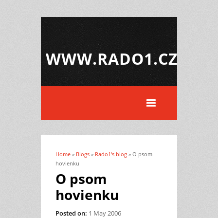
WWW.RADO1.CZ
Home
»
Blogs
»
Rado1's blog
» O psom
You are here
hovienku
O psom
hovienku
Posted on:
1 May 2006