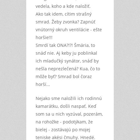
vedela, koho a kde naložiť.
Ako tak idem, cítim strašný
smrad. Žeby zvonka? Zapnúť
vnútorný okruh ventilácie - ešte
horšie!!!
Smrdí tak ONA?!?! Šmária, to
snáď nie. Aj keby ju poblinkal
ich mladučký synátor, snáď by
nešla neprezlečená? Kua, čo to
môže byť? Smrad bol čoraz
horší...
Nejako sme naložili ich rodinnú
kamarátku, došli naspať. Keď
som sa u nich vyzúval, pozerám,
na rohožke - podotýkam, že
bielej - zostávajú po mojej
teniske akési čmuhy. Hnedé.