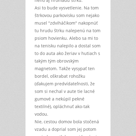
neho aj hromadu štrku.
Asi to bude vysvetlenie. Na tom
štrkovou parkovisku som nejako
musel "zdviháčikom" nakopnúť
tu hrudu štrku nalepenú na tom
psiom hovienku. Alebo sa mi to
na tenisku nalepilo a dostal som
to do auta ako žeriav v hutiach s
takým tým obrovským
magnetom. Takže vysypať ten
bordel, oškrabat rohožku
(ďakujem predvídateľnosti, že
som si nechal v aute tie lacné
gumové a nekúpil pekné
textilné), opláchnuť ako-tak
vodou.
Nie, cestou domov bola stočená
vzadu a doprial som jej potom