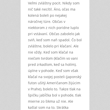
Veľmi zvláštny pocit. Nikdy som
nič také necítil. Áno, očas ma
kolená boleli po nejakej
náročnej túre. Občas v
niektorom z nich poridne luplo
pri vstávaní. Občas zabolelo jak
sviň, keď som naň spadol. Čo bol
zvláštne, bolelo pri kľačaní. Ale
nie vždy. Keď som kľačal na
niečom tvrdom (kľačím vo vani
pred zrkadlom, keď sa holím),
úplne v pohode. Keď som však
kľačal na svojej posteli (japonský
futon ušitý Američanom žijúcim
v Prahe), bolelo to. Takze tlak na
špičku jabĺčka bol v pohode, tlak
mierne zo šikma už nie. Ale
kašlal som na to. Skrátka