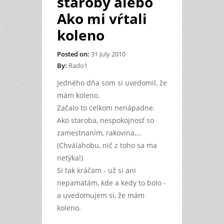
staroby alebo
Ako mi vŕtali
koleno
Posted on:
31 July 2010
By:
Rado1
Jedného dňa som si uvedomil, že
mám koleno.
Začalo to celkom nenápadne.
Ako staroba, nespokojnosť so
zamestnaním, rakovina,...
(Chválahobu, nič z toho sa ma
netýka!)
Si tak kráčam - už si ani
nepamätám, kde a kedy to bolo -
a uvedomujem si, že mám
koleno.