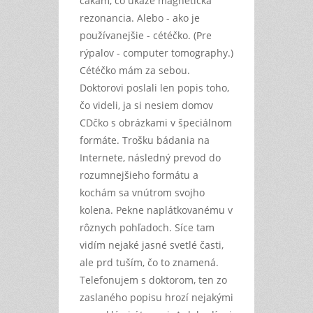
čakám, čo ukáže magnetická
rezonancia. Alebo - ako je
používanejšie - cétéčko. (Pre
rýpalov - computer tomography.)
Cétéčko mám za sebou.
Doktorovi poslali len popis toho,
čo videli, ja si nesiem domov
CDčko s obrázkami v špeciálnom
formáte. Trošku bádania na
Internete, následný prevod do
rozumnejšieho formátu a
kochám sa vnútrom svojho
kolena. Pekne naplátkovanému v
rôznych pohľadoch. Síce tam
vidím nejaké jasné svetlé časti,
ale prd tuším, čo to znamená.
Telefonujem s doktorom, ten zo
zaslaného popisu hrozí nejakými