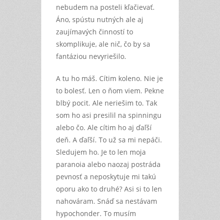
nebudem na posteli kľačievať.
Áno, spústu nutných ale aj
zaujímavých činností to
skomplikuje, ale nič, čo by sa
fantáziou nevyriešilo.
A tu ho máš. Cítim koleno. Nie je
to bolesť. Len o ňom viem. Pekne
blbý pocit. Ale neriešim to. Tak
som ho asi presilil na spinningu
alebo čo. Ale cítim ho aj ďaľší
deň. A ďaľší. To už sa mi nepáči.
Sledujem ho. Je to len moja
paranoia alebo naozaj postráda
pevnosť a neposkytuje mi takú
oporu ako to druhé? Asi si to len
nahováram. Snáď sa nestávam
hypochonder. To musím