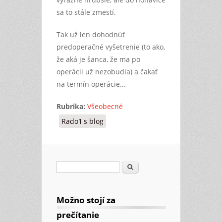
sa to stále zmestí.
Tak už len dohodnúť
predoperačné vyšetrenie (to ako,
že aká je šanca, že ma po
operácii už nezobudia) a čakať
na termín operácie...
Rubrika:
Všeobecné
Rado1's blog
Search
Search form
Možno stojí za
prečítanie