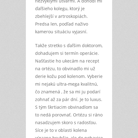
nezvyklými útvarmi. A dohodí mi
ďaľšieho kolegu, ktorý je
zbehlejší v artroskopiách.
Predsa len, podľad naživo
kamerou situáciu vyjasní.
Takže stretko s ďaľšim doktorom,
dohadujem si termín operácie.
Našťastie ho ukecám na recept
na ortézu, to obvinadlo mi už
derie kožu pod kolenom. Vyberie
mi nejakú ultra-mega kvalitnú,
čo znamená , že sa mi ju podarí
zohnať až za pár dní. Je to luxus.
S tým škrtiacim obvinadlom sa
to nedá porovnať. Ortézu si ráno
nasadzujem skoro s radosťou.
Síce je to v oblasti kolena
výrazne hrubšie, ale do nohavice