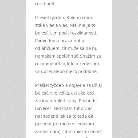
rozchodiť.
Prešiel týždeň. Koleno cítim
stále viac a viac. Nie, nie je to
bolesť. Len pocit rozviklanosti.
Podvedomo pravú nohu
odľahčujem, cítim, že sa na ňu
nemožem spoľahnúť. Snažím sa
rozpomenúť si, kde a kedy som
sa udrel alebo niečo podobné.
Prešiel týždeň a objavila sa už aj
bolesť. Nie veľká, asi ako keď
začínajú bolieť zuby. Poobede,
navečer, keď mám toho viac
nachodené (ak sa to teda dá
povedať pri mojom sedavom
zamestnaní), cítim miernú bolesť