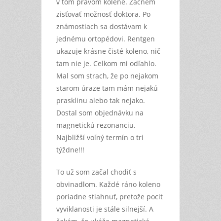
v tom pravom kolene. Začnem
zisťovať možnosť doktora. Po
známostiach sa dostávam k
jednému ortopédovi. Rentgen
ukazuje krásne čisté koleno, nič
tam nie je. Celkom mi odľahlo.
Mal som strach, že po nejakom
starom úraze tam mám nejakú
prasklinu alebo tak nejako.
Dostal som objednávku na
magnetickú rezonanciu.
Najbližší voľný termín o tri
týždne!!!
To už som začal chodiť s
obvinadlom. Každé ráno koleno
poriadne stiahnuť, pretože pocit
vyviklanosti je stále silnejší. A