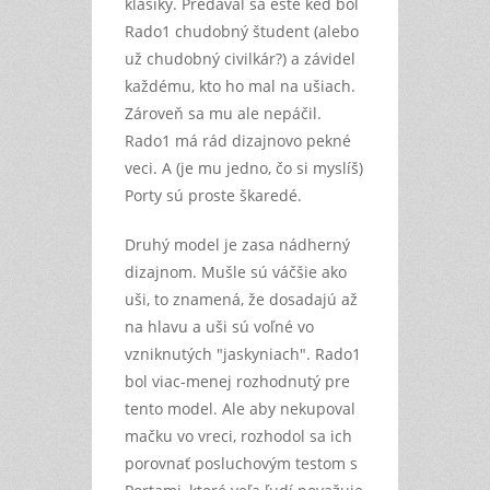
klasiky. Predával sa ešte keď bol
Rado1 chudobný študent (alebo
už chudobný civilkár?) a závidel
každému, kto ho mal na ušiach.
Zároveň sa mu ale nepáčil.
Rado1 má rád dizajnovo pekné
veci. A (je mu jedno, čo si myslíš)
Porty sú proste škaredé.
Druhý model je zasa nádherný
dizajnom. Mušle sú váčšie ako
uši, to znamená, že dosadajú až
na hlavu a uši sú voľné vo
vzniknutých "jaskyniach". Rado1
bol viac-menej rozhodnutý pre
tento model. Ale aby nekupoval
mačku vo vreci, rozhodol sa ich
porovnať posluchovým testom s