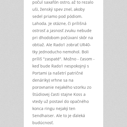
počul saxafón ostro, až to rezalo
uši, ženský spev znel, akoby
sedel priamo pod pódiom.
Lahoda. Je otázne, či prílišná
ostrosť a jasnosť zvuku nebude
pri dhodobom počúvaní skôr na
obtiaž. Ale Rado1 zobrať UR40-
tky jednoducho nemohol. Boli
príliš "zaspaté". Možno - časom -
keď bude Rado1 nespokojný s
Portami (a našetrí patričné
denáriky) vrhne sa na
porovnanie nejakého vzorku zo
štúdiovej časti stajne Koss a
vtedy už postaví do opačného
konca ringu nejaký ten
Sendhaiser. Ale to je ďaleká
budúcnosť.