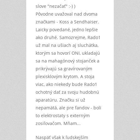
slove "nezačať" :-) )
Pôvodne uvažoval nad dvoma
značkami - Koss a Sendhaiser.
Laicky povedané, jedno lepšie
ako druhé. Samozrejme, Rado1
už mal na ušiach aj sluchátka,
ktorým sa hovorí ONI, ukladajú
sa na mahagónový stojanček a
prikrývajú sa gravírovaným
plexisklovým krytom. A stoja
viac, ako niekedy bude Rado1
ochotný dať za svoju hudobnú
aparatúru. Značku si už
nepamätá, ale pre fandov - boli
to elektrostaty s externým
zosiľovačom. Mňam...
Naspäť však k ľudskejším