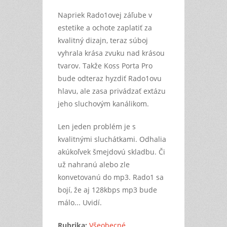
Napriek Rado1ovej záľube v
estetike a ochote zaplatiť za
kvalitný dizajn, teraz súboj
vyhrala krása zvuku nad krásou
tvarov. Takže Koss Porta Pro
bude odteraz hyzdiť Rado1ovu
hlavu, ale zasa privádzať extázu
jeho sluchovým kanálikom.
Len jeden problém je s
kvalitnými sluchátkami. Odhalia
akúkoľvek šmejdovú skladbu. Či
už nahranú alebo zle
konvetovanú do mp3. Rado1 sa
bojí, že aj 128kbps mp3 bude
málo... Uvidí.
Rubrika:
Všeobecné