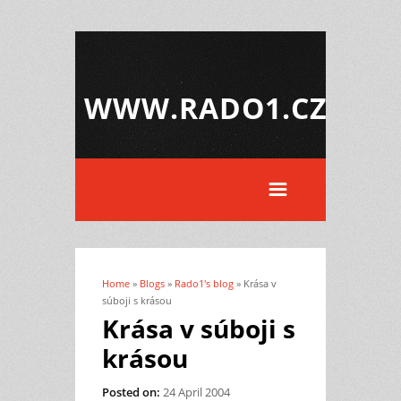
WWW.RADO1.CZ
Home
»
Blogs
»
Rado1's blog
» Krása v
You are here
súboji s krásou
Krása v súboji s
krásou
Posted on:
24 April 2004