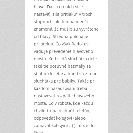
hlave. Dá sa na nich síce
nastaviť "sila prítlaku" v troch
stupňoch, ale ten najmenší
znamená, že mušle sú vyvrátene
od hlavy. Stredná poloha je
prijateľná. Čo však Rado1ovi
vadí, je prevedenie hlavového
mosta. Keď si dá sluchátka dole,
také tie posuvné bazmeky sa
stiahnú k sebe a hneď sú z toho
sluchátka pre bábiky. Takže pri
každom nasadzovaní treba
nastavovať rozpätie hlavového
mosta. Čo v robote, kde každú
chvíľu treba dvihnúť telefón,
odpovedať kolegovi (alebo
zamávať kolegyni :-) ), može dosť
štvať.