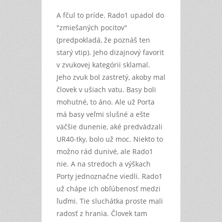
A fčul to príde. Rado1 upadol do
"zmiešaných pocitov"
(predpokladá, že poznáš ten
starý vtip). Jeho dizajnový favorit
v zvukovej kategórii sklamal.
Jeho zvuk bol zastretý, akoby mal
človek v ušiach vatu. Basy boli
mohutné, to áno. Ale už Porta
má basy veľmi slušné a ešte
väčšie dunenie, aké predvádzali
UR40-tky, bolo už moc. Niekto to
možno rád dunivé, ale Rado1
nie. A na stredoch a výškach
Porty jednoznačne viedli. Rado1
už chápe ich obľúbenosť medzi
ľuďmi. Tie sluchátka proste mali
radosť z hrania. Človek tam