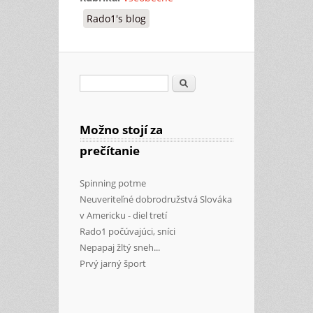
Rado1's blog
Search
Search form
Možno stojí za
prečítanie
Spinning potme
Neuveriteľné dobrodružstvá Slováka
v Americku - diel tretí
Rado1 počúvajúci, sníci
Nepapaj žltý sneh...
Prvý jarný šport