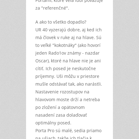
Portami, ktoré veľa ľudí považuje
za "referenčné".
A ako to všetko dopadlo?
UR 40 vyzerajú dobre, aj ked ich
má človek v ruke aj na hlave. Sú
to veľké "kokotnáky" (ako hovorí
jeden Rado1ov známy - nazdar
Oscar), ktoré na hlave nie je ani
cítiť. Ich posed je neskutočne
príjemny. Uši môžu v priestore
mušle odstávať tak, ako narástli.
Nastavenie rozostupov na
hlavovom moste drží a netreba
po zložení a opätovnom
nasadení zasa dolaďovať
optimálny posed.
Porta Pro sú malé, sedia priamo
na ušiach, takže ich tlačia k