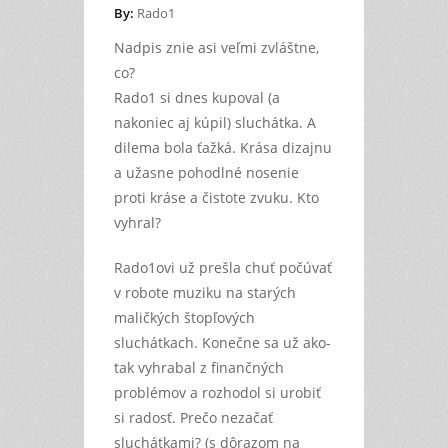
By:
Rado1
Nadpis znie asi veľmi zvláštne,
co?
Rado1 si dnes kupoval (a
nakoniec aj kúpil) sluchátka. A
dilema bola ťažká. Krása dizajnu
a užasne pohodlné nosenie
proti kráse a čistote zvuku. Kto
vyhral?
Rado1ovi už prešla chuť počúvať
v robote muziku na starých
maličkých štopľových
sluchátkach. Konečne sa už ako-
tak vyhrabal z finančných
problémov a rozhodol si urobiť
si radosť. Prečo nezačať
sluchátkami? (s dôrazom na