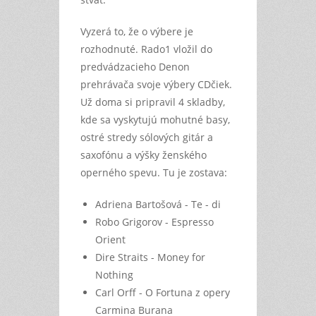
Vyzerá to, že o výbere je
rozhodnuté. Rado1 vložil do
predvádzacieho Denon
prehrávača svoje výbery CDčiek.
Už doma si pripravil 4 skladby,
kde sa vyskytujú mohutné basy,
ostré stredy sólových gitár a
saxofónu a výšky ženského
operného spevu. Tu je zostava:
Adriena Bartošová - Te - di
Robo Grigorov - Espresso
Orient
Dire Straits - Money for
Nothing
Carl Orff - O Fortuna z opery
Carmina Burana